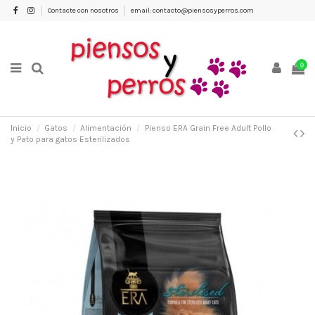
Contacte con nosotros
email: contacto@piensosyperros.com
0
Inicio
Gatos
Alimentación
Pienso ERA Grain Free Adult Pollo
y Pato para gatos Esterilizados