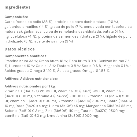
Ingredientes
Composición:
Carne fresca de pollo (28 %), proteína de pavo deshidratada (26 %),
guisantes amarillos (14 %), grasa de pollo (7 %, conservada con tocoferoles
naturales), garbanzos, pulpa de remolacha deshidratada, batata (4 %),
lignocelulosa (4 %), proteína de salmón deshidratada (3 %), hígado de pollo
hidrolizado (3 %), aceite de salmón (3 %)
Datos Técnicos
Componentes analíticos:
Proteína bruta 33 %; Grasa bruta 16 %; Fibra bruta 3.9 %; Cenizas brutas 7.5
%; Humedad 10 %; Calcio 1.2 %; Fósforo 0.8 %; Sodio 0.6 %; Magnesio 0.1 %,;
Ácidos grasos Omega-3 1.10 %; Ácidos grasos Omega-6 1.85 %.
Aditivos: Aditivos nutricionales
:
Aditivos nutricionales por 1 kg:
Vitamina A (3a672a) 20000 UI; Vitamina D3 (3a671) 900 UI; Vitamina E
(3a700) 600 mg;
Vitamina A (3a672a) 20000 UI; Vitamina D3 (3a671) 900
UI; Vitamina E (3a700) 600 mg; Vitamina C (3a300) 300 mg; Cobre (3b406)
10 mg; Yodo (3b201) 4 mg; Hierro (3b106) 45 mg; Manganeso (3b504) 55 mg;
Selenio (3b810) 0.2 mg; Zinc (3b606) 110 mg; Taurina (3a370) 2500 mg; L-
carnitina (3a910) 60 mg; L-metionina (3c305) 2000 mg.