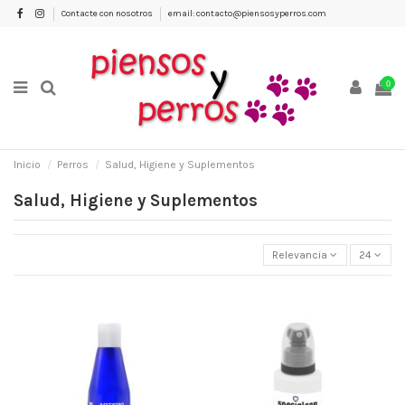
Contacte con nosotros
email: contacto@piensosyperros.com
0
Inicio
Perros
Salud, Higiene y Suplementos
Salud, Higiene y Suplementos
Relevancia
24