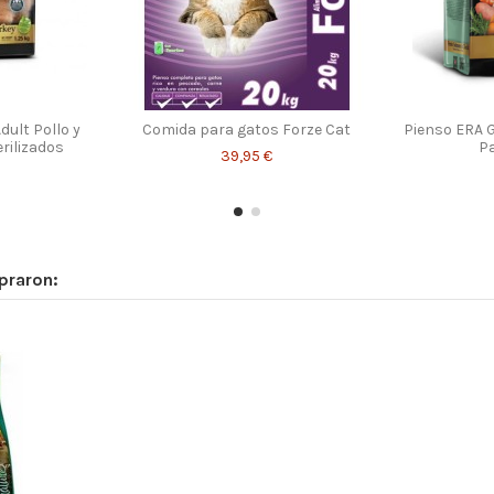
dult Pollo y
Comida para gatos Forze Cat
Pienso ERA G
rilizados
Pa
39,95 €
praron: